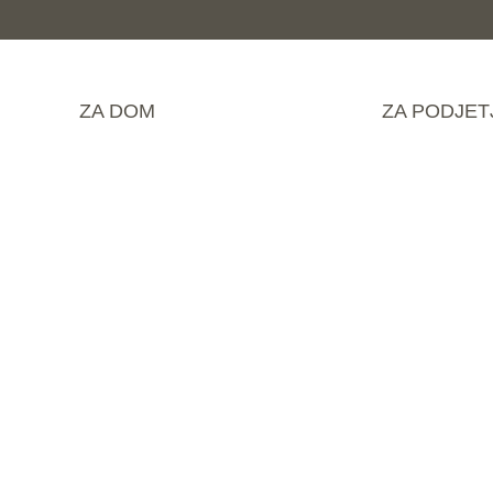
ZA DOM
ZA PODJET
Poenostavite svoj
poslovanje z bre
uporabo portala 