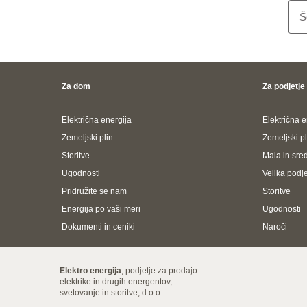
Š
Za dom
Za podjetje
Električna energija
Električna e
Zemeljski plin
Zemeljski pl
Storitve
Mala in sred
Ugodnosti
Velika podjet
Pridružite se nam
Storitve
Energija po vaši meri
Ugodnosti
Dokumenti in ceniki
Naroči
Elektro energija
, podjetje za prodajo
elektrike in drugih energentov,
svetovanje in storitve, d.o.o.