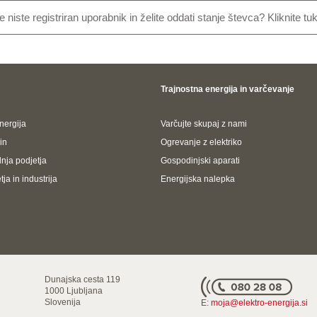
e niste registriran uporabnik in želite oddati stanje števca? Kliknite tuk
Trajnostna energija in varčevanje
nergija
Varčujte skupaj z nami
in
Ogrevanje z elektriko
nja podjetja
Gospodinjski aparati
ja in industrija
Energijska nalepka
Dunajska cesta 119
1000 Ljubljana
Slovenija
E:
moja@elektro-energija.si