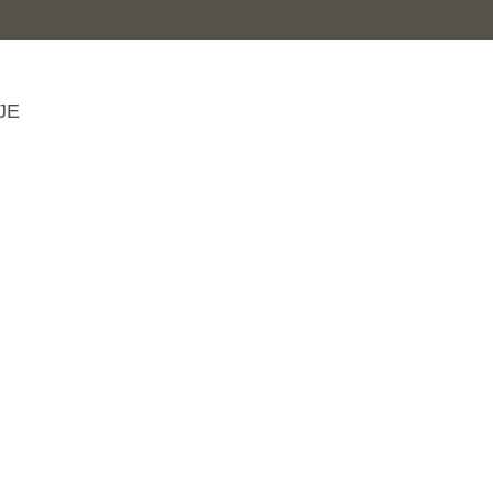
JE
e
zplačno
Moja