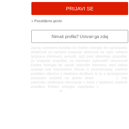
Zgoraj navedene podatke bo Elektro energija kot upravljavec
obdeloval za namene izvajanje aktivnosti na vašo zahtevo
(priprava informacij, ponudb, ipd) pred sklenitvijo pogodbe,
za izvajanje pogodbe, za izpolnitev zakonskih obveznosti
Elektro energije ter zaradi zakonitih interesov, med katere
spadajo tudi neposredno trženje in posredovanje osebnih
podatkov vključno z obdelavo družbam, ki so z upravljavcem
povezane (naštete na spletni strani
www.gen-i.si
). Vse
zakonsko zahtevane informacije v zvezi z obdelavo osebnih
podatkov Elektro energija zagotavlja v
Pogojih varstva
osebnih podatkov
in
Pravilih o piškotkih.